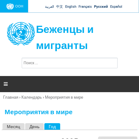
Jump to navigation
ООН
العربية
中文
English
Français
Русский
Español
Беженцы и
мигранты
П
Ф
о
о
и
р
с
к
м

а
п
Главная
›
Календарь
›
Мероприятия в мире
о
Вы
и
здесь
с
Мероприятия в мире
к
а
Месяц
День
Год
(активная вкладка)
Г
л