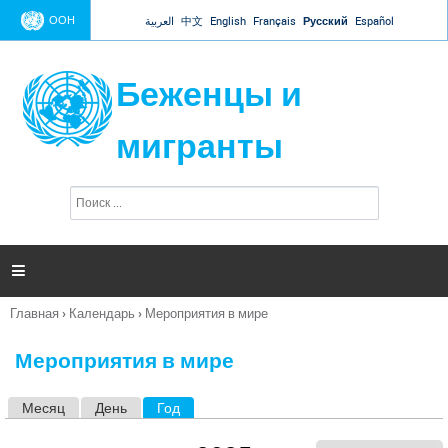
Jump to navigation
ООН
العربية
中文
English
Français
Русский
Español
Беженцы и
мигранты
П
Ф
о
о
и
р
с
к
м

а
п
Главная
›
Календарь
›
Мероприятия в мире
о
Вы
и
здесь
с
Мероприятия в мире
к
а
Месяц
День
Год
(активная вкладка)
Г
л