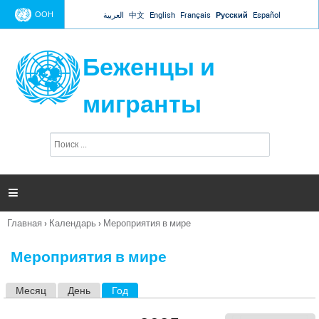
Jump to navigation
ООН
العربية
中文
English
Français
Русский
Español
Беженцы и
мигранты
П
Ф
о
о
и
р
с
к
м

а
п
Главная
›
Календарь
›
Мероприятия в мире
о
Вы
и
здесь
с
Мероприятия в мире
к
а
Месяц
День
Год
(активная вкладка)
Г
л