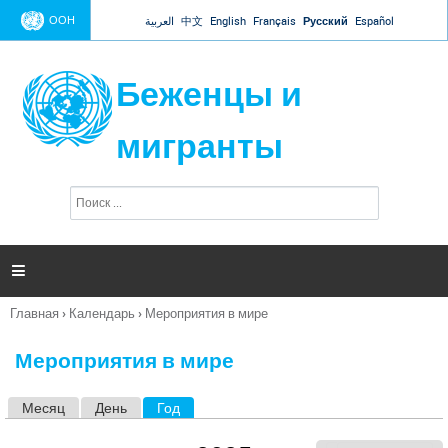
Jump to navigation
ООН
العربية
中文
English
Français
Русский
Español
Беженцы и
мигранты
П
Ф
о
о
и
р
с
к
м

а
п
Главная
›
Календарь
›
Мероприятия в мире
о
Вы
и
здесь
с
Мероприятия в мире
к
а
Месяц
День
Год
(активная вкладка)
Г
л