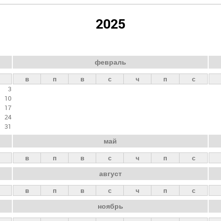
2025
февраль
в
п
в
с
ч
п
с
3
10
17
24
31
май
в
п
в
с
ч
п
с
август
в
п
в
с
ч
п
с
ноябрь