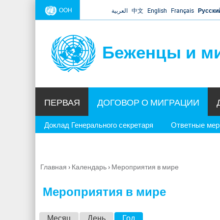
ООН
العربية
中文
English
Français
Русски
Беженцы и м
ПЕРВАЯ
ДОГОВОР О МИГРАЦИИ
Доклад Генерального секретаря
Ответные ме
Главная
›
Календарь
›
Мероприятия в мире
Вы
здесь
Мероприятия в мире
Г
Месяц
День
Год
(активная вкладка)