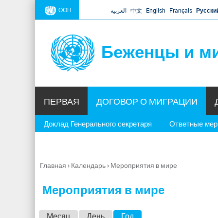
ООН
العربية
中文
English
Français
Русски
Беженцы и м
ПЕРВАЯ
ДОГОВОР О МИГРАЦИИ
Доклад Генерального секретаря
Ответные ме
Главная
›
Календарь
›
Мероприятия в мире
Вы
здесь
Мероприятия в мире
Г
Месяц
День
Год
(активная вкладка)