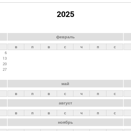
2025
февраль
в
п
в
с
ч
п
с
6
13
20
27
май
в
п
в
с
ч
п
с
август
в
п
в
с
ч
п
с
ноябрь