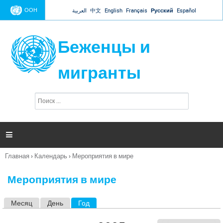
Jump to navigation
ООН
العربية
中文
English
Français
Русский
Español
Беженцы и
мигранты
П
Ф
о
о
и
р
с
к
м

а
п
Главная
›
Календарь
›
Мероприятия в мире
о
Вы
и
здесь
с
Мероприятия в мире
к
а
Месяц
День
Год
(активная вкладка)
Г
л