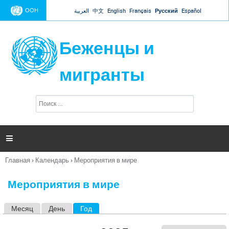
Jump to navigation
ООН
العربية
中文
English
Français
Русский
Español
Беженцы и
мигранты
П
Ф
о
о
и
р
с
к
м

а
п
Главная
›
Календарь
›
Мероприятия в мире
о
Вы
и
здесь
с
Мероприятия в мире
к
а
Месяц
День
Год
(активная вкладка)
Г
л