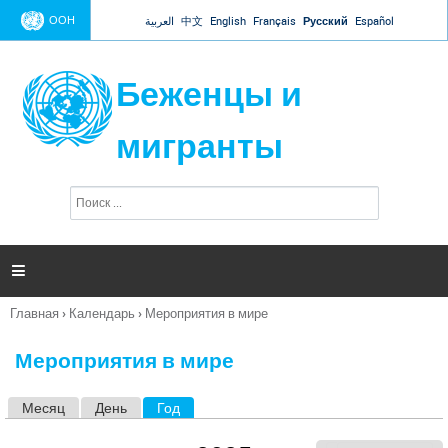
Jump to navigation
ООН
العربية
中文
English
Français
Русский
Español
Беженцы и
мигранты
П
Ф
о
о
и
р
с
к
м

а
п
Главная
›
Календарь
›
Мероприятия в мире
о
Вы
и
здесь
с
Мероприятия в мире
к
а
Месяц
День
Год
(активная вкладка)
Г
л