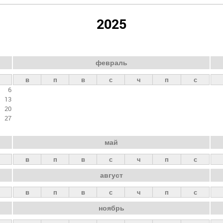
2025
февраль
в
п
в
с
ч
п
с
6
13
20
27
май
в
п
в
с
ч
п
с
август
в
п
в
с
ч
п
с
ноябрь