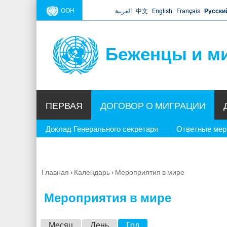
ООН
العربية
中文
English
Français
Русски
Беженцы и м
ПЕРВАЯ
ДОГОВОР О МИГРАЦИИ
Доклад Генерального секретаря
Ответные ме
Главная
›
Календарь
›
Мероприятия в мире
Вы
здесь
Мероприятия в мире
Г
Месяц
День
Год
(активная вкладка)