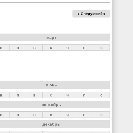
« Пред.
Следующий »
март
в
п
в
с
ч
п
с
июнь
в
п
в
с
ч
п
с
сентябрь
в
п
в
с
ч
п
с
декабрь