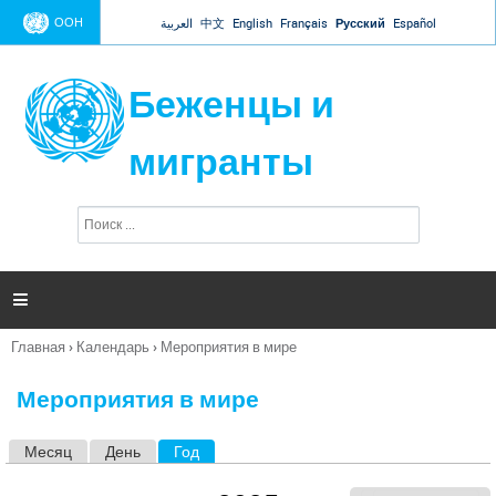
Jump to navigation
ООН
العربية
中文
English
Français
Русский
Español
Беженцы и
мигранты
П
Ф
о
о
и
р
с
к
м

а
п
Главная
›
Календарь
›
Мероприятия в мире
о
Вы
и
здесь
с
Мероприятия в мире
к
а
Месяц
День
Год
(активная вкладка)
Г
л