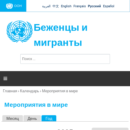
Jump to navigation
ООН
العربية
中文
English
Français
Русский
Español
Беженцы и
мигранты
П
Ф
о
о
и
р
с
к
м

а
п
Главная
›
Календарь
›
Мероприятия в мире
о
Вы
и
здесь
с
Мероприятия в мире
к
а
Месяц
День
Год
(активная вкладка)
Г
л