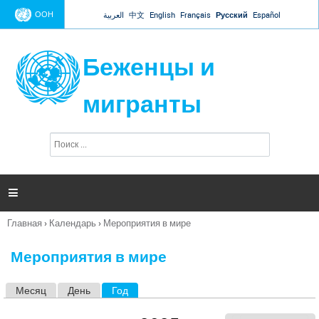
Jump to navigation
ООН
العربية
中文
English
Français
Русский
Español
Беженцы и
мигранты
П
Ф
о
о
и
р
с
к
м

а
п
Главная
›
Календарь
›
Мероприятия в мире
о
Вы
и
здесь
с
Мероприятия в мире
к
а
Месяц
День
Год
(активная вкладка)
Г
л