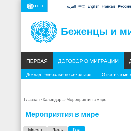
ООН
العربية
中文
English
Français
Русски
Беженцы и м
ПЕРВАЯ
ДОГОВОР О МИГРАЦИИ
Доклад Генерального секретаря
Ответные ме
Главная
›
Календарь
›
Мероприятия в мире
Вы
здесь
Мероприятия в мире
Г
Месяц
День
Год
(активная вкладка)