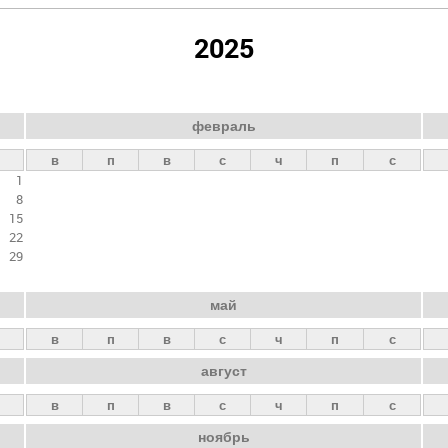
2025
февраль
в
п
в
с
ч
п
с
1
8
15
22
29
май
в
п
в
с
ч
п
с
август
в
п
в
с
ч
п
с
ноябрь