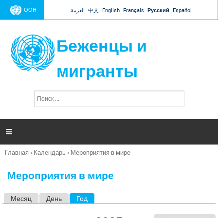
Jump to navigation
ООН
العربية
中文
English
Français
Русский
Español
Беженцы и
мигранты
П
Ф
о
о
и
р
с
к
м

а
п
Главная
›
Календарь
›
Мероприятия в мире
о
Вы
и
здесь
с
Мероприятия в мире
к
а
Месяц
День
Год
(активная вкладка)
Г
л