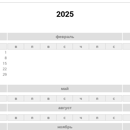
2025
февраль
в
п
в
с
ч
п
с
1
8
15
22
29
май
в
п
в
с
ч
п
с
август
в
п
в
с
ч
п
с
ноябрь