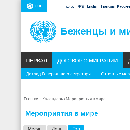
ООН
العربية
中文
English
Français
Русски
Беженцы и м
ПЕРВАЯ
ДОГОВОР О МИГРАЦИИ
Доклад Генерального секретаря
Ответные ме
Главная
›
Календарь
›
Мероприятия в мире
Вы
здесь
Мероприятия в мире
Г
Месяц
День
Год
(активная вкладка)