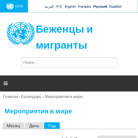
Jump to navigation
ООН
العربية
中文
English
Français
Русский
Español
Беженцы и
мигранты
П
Ф
о
о
и
р
с
к
м

а
п
Главная
›
Календарь
›
Мероприятия в мире
о
Вы
и
здесь
с
Мероприятия в мире
к
а
Месяц
День
Год
(активная вкладка)
Г
л