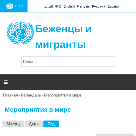
Jump to navigation
ООН
العربية
中文
English
Français
Русский
Español
Беженцы и
мигранты
П
Ф
о
о
и
р
с
к
м

а
п
Главная
›
Календарь
›
Мероприятия в мире
о
Вы
и
здесь
с
Мероприятия в мире
к
а
Месяц
День
Год
(активная вкладка)
Г
л