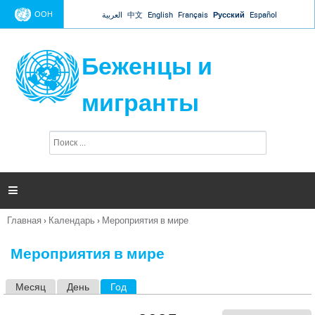
Jump to navigation
ООН
العربية
中文
English
Français
Русский
Español
Беженцы и
мигранты
П
Ф
о
о
и
р
с
к
м

а
п
Главная
›
Календарь
›
Мероприятия в мире
о
Вы
и
здесь
с
Мероприятия в мире
к
а
Месяц
День
Год
(активная вкладка)
Г
л