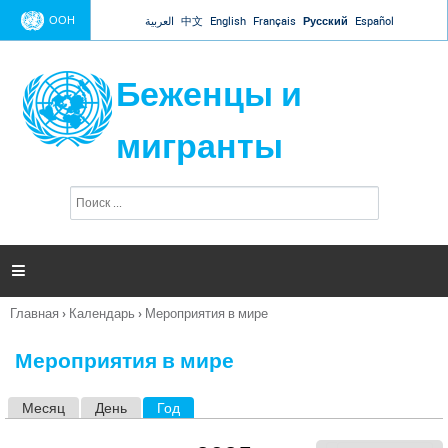
Jump to navigation
ООН
العربية
中文
English
Français
Русский
Español
Беженцы и
мигранты
П
Ф
о
о
и
р
с
к
м

а
п
Главная
›
Календарь
›
Мероприятия в мире
о
Вы
и
здесь
с
Мероприятия в мире
к
а
Месяц
День
Год
(активная вкладка)
Г
л