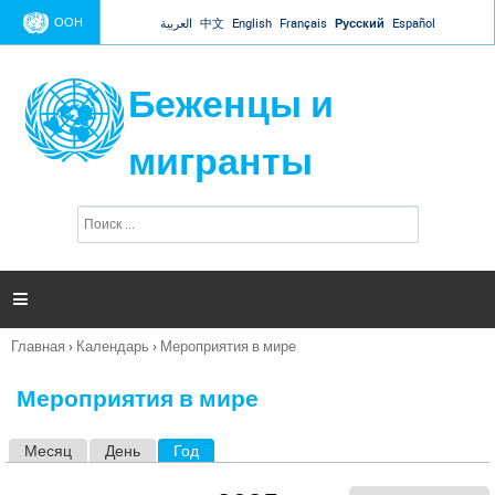
Jump to navigation
ООН
العربية
中文
English
Français
Русский
Español
Беженцы и
мигранты
П
Ф
о
о
и
р
с
к
м

а
п
Главная
›
Календарь
›
Мероприятия в мире
о
Вы
и
здесь
с
Мероприятия в мире
к
а
Месяц
День
Год
(активная вкладка)
Г
л