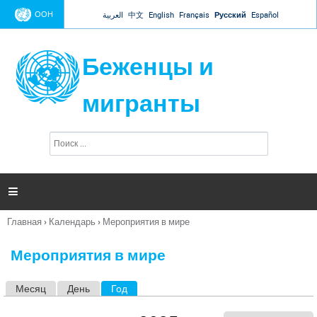
Jump to navigation
ООН
العربية
中文
English
Français
Русский
Español
Беженцы и
мигранты
П
Ф
о
о
и
р
с
к
м

а
п
Главная
›
Календарь
›
Мероприятия в мире
о
Вы
и
здесь
с
Мероприятия в мире
к
а
Месяц
День
Год
(активная вкладка)
Г
л