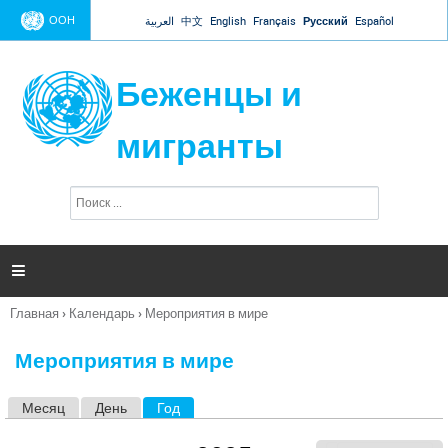
Jump to navigation
ООН
العربية
中文
English
Français
Русский
Español
Беженцы и
мигранты
П
Ф
о
о
и
р
с
к
м

а
п
Главная
›
Календарь
›
Мероприятия в мире
о
Вы
и
здесь
с
Мероприятия в мире
к
а
Месяц
День
Год
(активная вкладка)
Г
л