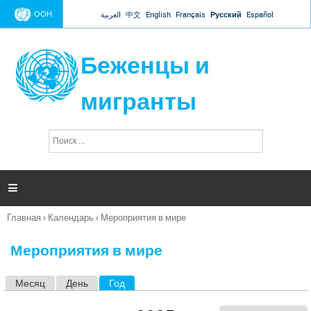
Jump to navigation
ООН
العربية
中文
English
Français
Русский
Español
Беженцы и
мигранты
П
Ф
о
о
и
р
с
к
м

а
п
Главная
›
Календарь
›
Мероприятия в мире
о
Вы
и
здесь
с
Мероприятия в мире
к
а
Месяц
День
Год
(активная вкладка)
Г
л