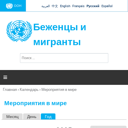
Jump to navigation
ООН
العربية
中文
English
Français
Русский
Español
Беженцы и
мигранты
П
Ф
о
о
и
р
с
к
м

а
п
Главная
›
Календарь
›
Мероприятия в мире
о
Вы
и
здесь
с
Мероприятия в мире
к
а
Месяц
День
Год
(активная вкладка)
Г
л