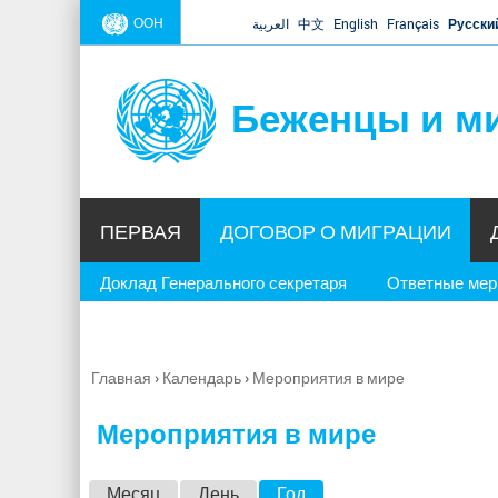
ООН
العربية
中文
English
Français
Русски
Беженцы и м
ПЕРВАЯ
ДОГОВОР О МИГРАЦИИ
Доклад Генерального секретаря
Ответные ме
Главная
›
Календарь
›
Мероприятия в мире
Вы
здесь
Мероприятия в мире
Г
Месяц
День
Год
(активная вкладка)