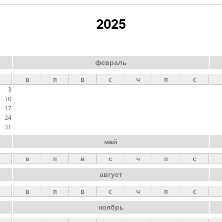
2025
февраль
в
п
в
с
ч
п
с
3
10
17
24
31
май
в
п
в
с
ч
п
с
август
в
п
в
с
ч
п
с
ноябрь