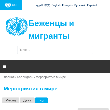
Jump to navigation
ООН
العربية
中文
English
Français
Русский
Español
Беженцы и
мигранты
П
Ф
о
о
и
р
с
к
м

а
п
Главная
›
Календарь
›
Мероприятия в мире
о
Вы
и
здесь
с
Мероприятия в мире
к
а
Месяц
День
Год
(активная вкладка)
Г
л