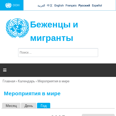
Jump to navigation
ООН
العربية
中文
English
Français
Русский
Español
Беженцы и
мигранты
П
Ф
о
о
и
р
с
к
м

а
п
Главная
›
Календарь
›
Мероприятия в мире
о
Вы
и
здесь
с
Мероприятия в мире
к
а
Месяц
День
Год
(активная вкладка)
Г
л