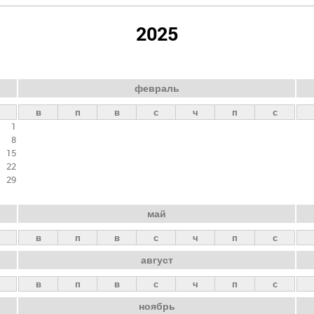
2025
февраль
в
п
в
с
ч
п
с
1
8
15
22
29
май
в
п
в
с
ч
п
с
август
в
п
в
с
ч
п
с
ноябрь