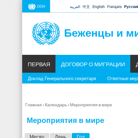
ООН
العربية
中文
English
Français
Русски
Беженцы и м
ПЕРВАЯ
ДОГОВОР О МИГРАЦИИ
Доклад Генерального секретаря
Ответные ме
Главная
›
Календарь
›
Мероприятия в мире
Вы
здесь
Мероприятия в мире
Г
Месяц
День
Год
(активная вкладка)