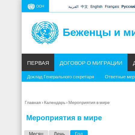
ООН
العربية
中文
English
Français
Русски
Беженцы и м
ПЕРВАЯ
ДОГОВОР О МИГРАЦИИ
Доклад Генерального секретаря
Ответные ме
Главная
›
Календарь
›
Мероприятия в мире
Вы
здесь
Мероприятия в мире
Г
Месяц
День
Год
(активная вкладка)