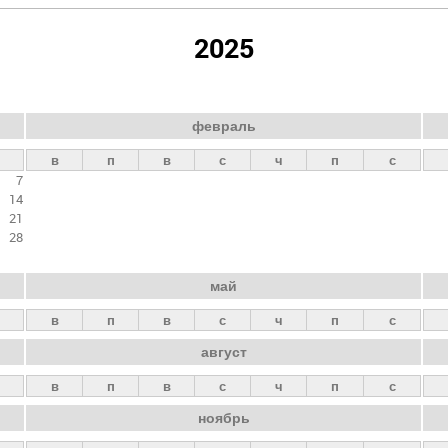
2025
февраль
в
п
в
с
ч
п
с
7
14
21
28
май
в
п
в
с
ч
п
с
август
в
п
в
с
ч
п
с
ноябрь