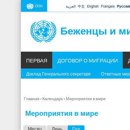
ООН
العربية
中文
English
Français
Русски
Беженцы и м
ПЕРВАЯ
ДОГОВОР О МИГРАЦИИ
Доклад Генерального секретаря
Ответные ме
Главная
›
Календарь
›
Мероприятия в мире
Вы
здесь
Мероприятия в мире
Г
Месяц
День
Год
(активная вкладка)