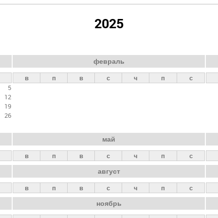
2025
февраль
в
п
в
с
ч
п
с
5
12
19
26
май
в
п
в
с
ч
п
с
август
в
п
в
с
ч
п
с
ноябрь