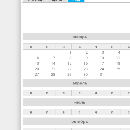
л
а
в
н
январь
ы
в
п
в
с
ч
п
с
е
1
2
3
4
в
6
7
8
9
10
11
к
13
14
15
16
17
18
20
21
22
23
24
25
л
27
28
29
30
31
а
апрель
д
в
п
в
с
ч
п
с
к
июль
и
в
п
в
с
ч
п
с
октябрь