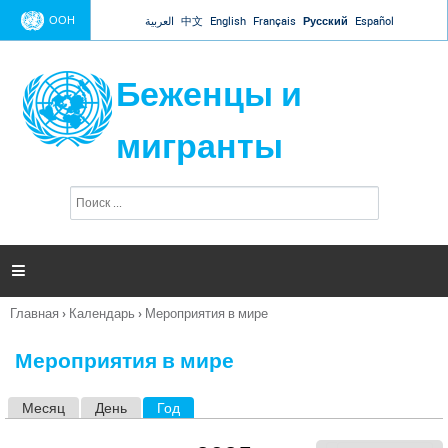
Jump to navigation
ООН
العربية
中文
English
Français
Русский
Español
Беженцы и
мигранты
П
Ф
о
о
и
р
с
к
м

а
п
Главная
›
Календарь
›
Мероприятия в мире
о
Вы
и
здесь
с
Мероприятия в мире
к
а
Месяц
День
Год
(активная вкладка)
Г
л