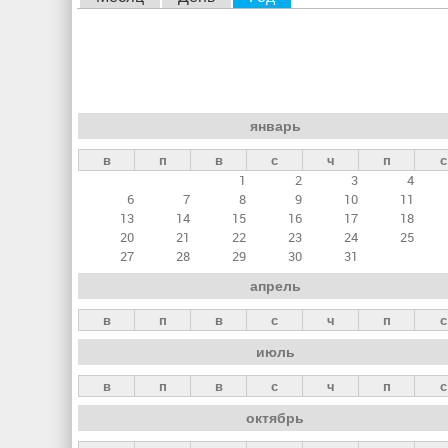
л
а
в
н
январь
ы
в
п
в
с
ч
п
с
е
1
2
3
4
в
6
7
8
9
10
11
к
13
14
15
16
17
18
20
21
22
23
24
25
л
27
28
29
30
31
а
апрель
д
в
п
в
с
ч
п
с
к
июль
и
в
п
в
с
ч
п
с
октябрь