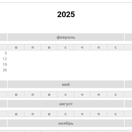
2025
февраль
в
п
в
с
ч
п
с
5
12
19
26
май
в
п
в
с
ч
п
с
август
в
п
в
с
ч
п
с
ноябрь