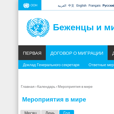
ООН
العربية
中文
English
Français
Русски
Беженцы и м
ПЕРВАЯ
ДОГОВОР О МИГРАЦИИ
Доклад Генерального секретаря
Ответные ме
Главная
›
Календарь
›
Мероприятия в мире
Вы
здесь
Мероприятия в мире
Г
Месяц
День
Год
(активная вкладка)