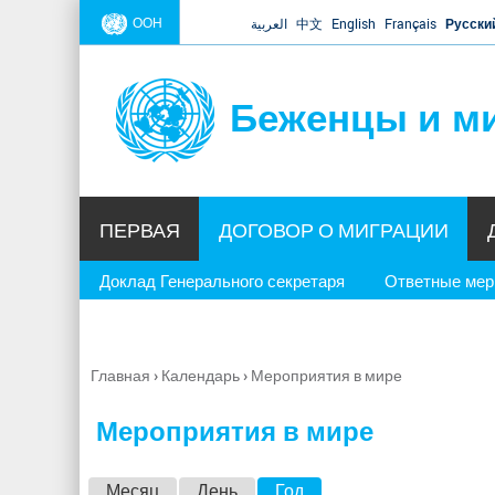
ООН
العربية
中文
English
Français
Русски
Беженцы и м
ПЕРВАЯ
ДОГОВОР О МИГРАЦИИ
Доклад Генерального секретаря
Ответные ме
Главная
›
Календарь
›
Мероприятия в мире
Вы
здесь
Мероприятия в мире
Г
Месяц
День
Год
(активная вкладка)