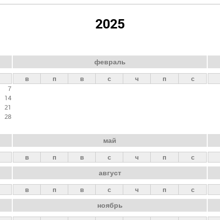
2025
февраль
в
п
в
с
ч
п
с
7
14
21
28
май
в
п
в
с
ч
п
с
август
в
п
в
с
ч
п
с
ноябрь