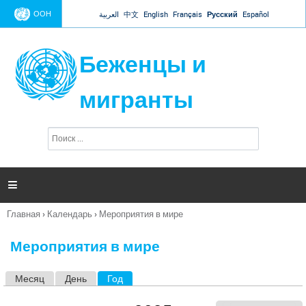
Jump to navigation
ООН
العربية
中文
English
Français
Русский
Español
Беженцы и
мигранты
П
Ф
о
о
и
р
с
к
м

а
п
Главная
›
Календарь
›
Мероприятия в мире
о
Вы
и
здесь
с
Мероприятия в мире
к
а
Месяц
День
Год
(активная вкладка)
Г
л