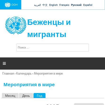
Jump to navigation
ООН
العربية
中文
English
Français
Русский
Español
Беженцы и
мигранты
П
Ф
о
о
и
р
с
к
м

а
п
Главная
›
Календарь
›
Мероприятия в мире
о
Вы
и
здесь
с
Мероприятия в мире
к
а
Месяц
День
Год
(активная вкладка)
Г
л