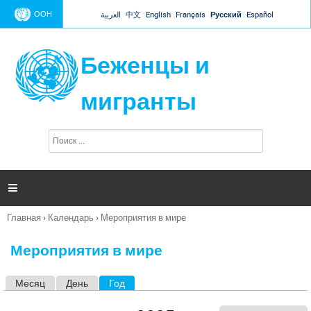
Jump to navigation
ООН
العربية
中文
English
Français
Русский
Español
Беженцы и
мигранты
П
Ф
о
о
и
р
с
к
м

а
п
Главная
›
Календарь
›
Мероприятия в мире
о
Вы
и
здесь
с
Мероприятия в мире
к
а
Месяц
День
Год
(активная вкладка)
Г
л