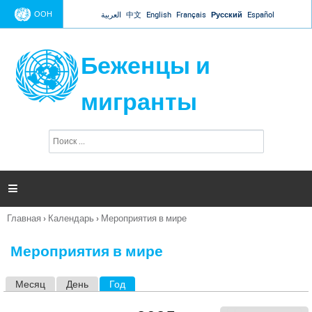
Jump to navigation
ООН
العربية
中文
English
Français
Русский
Español
Беженцы и
мигранты
П
Ф
о
о
и
р
с
к
м

а
п
Главная
›
Календарь
›
Мероприятия в мире
о
Вы
и
здесь
с
Мероприятия в мире
к
а
Месяц
День
Год
(активная вкладка)
Г
л