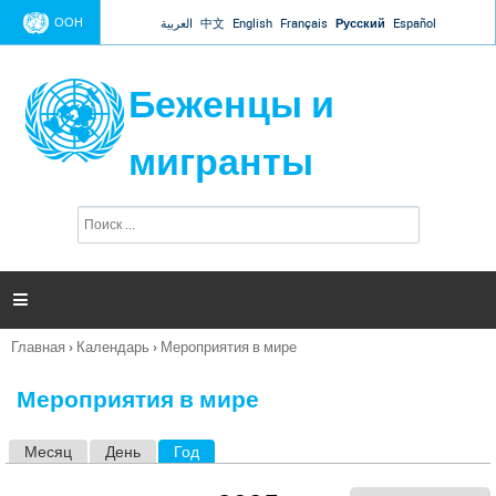
Jump to navigation
ООН
العربية
中文
English
Français
Русский
Español
Беженцы и
мигранты
П
Ф
о
о
и
р
с
к
м

а
п
Главная
›
Календарь
›
Мероприятия в мире
о
Вы
и
здесь
с
Мероприятия в мире
к
а
Месяц
День
Год
(активная вкладка)
Г
л