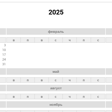
2025
февраль
в
п
в
с
ч
п
с
3
10
17
24
31
май
в
п
в
с
ч
п
с
август
в
п
в
с
ч
п
с
ноябрь