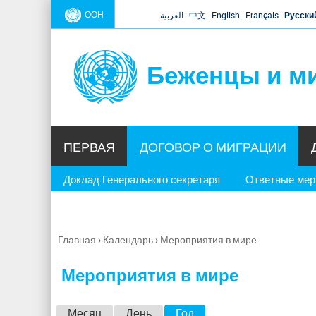
ООН
العربية
中文
English
Français
Русски
Беженцы и м
ПЕРВАЯ
ДОГОВОР О МИГРАЦИИ
Доклад Генерального секретаря
Ответные ме
Главная
›
Календарь
›
Мероприятия в мире
Вы
здесь
Мероприятия в мире
Г
Месяц
День
Год
(активная вкладка)