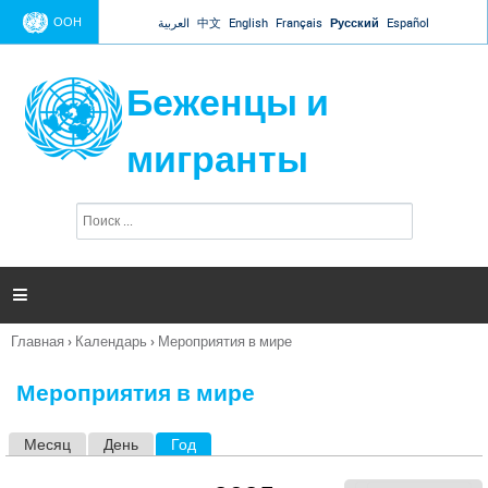
Jump to navigation
ООН
العربية
中文
English
Français
Русский
Español
Беженцы и
мигранты
П
Ф
о
о
и
р
с
к
м

а
п
Главная
›
Календарь
›
Мероприятия в мире
о
Вы
и
здесь
с
Мероприятия в мире
к
а
Месяц
День
Год
(активная вкладка)
Г
л