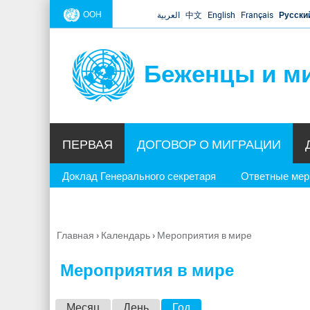
ООН
العربية
中文
English
Français
Русски
Беженцы и м
ПЕРВАЯ
ДОГОВОР О МИГРАЦИИ
Доклад Генерального секретаря
Ответные ме
Главная
›
Календарь
›
Мероприятия в мире
Вы
здесь
Мероприятия в мире
Г
Месяц
День
Год
(активная вкладка)