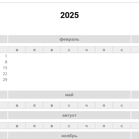
2025
февраль
в
п
в
с
ч
п
с
1
8
15
22
29
май
в
п
в
с
ч
п
с
август
в
п
в
с
ч
п
с
ноябрь