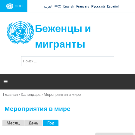
Jump to navigation
ООН
العربية
中文
English
Français
Русский
Español
Беженцы и
мигранты
П
Ф
о
о
и
р
с
к
м

а
п
Главная
›
Календарь
›
Мероприятия в мире
о
Вы
и
здесь
с
Мероприятия в мире
к
а
Месяц
День
Год
(активная вкладка)
Г
л