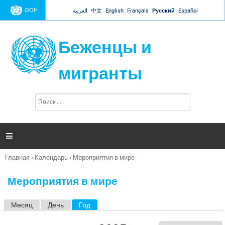
Jump to navigation
ООН
العربية
中文
English
Français
Русский
Español
Беженцы и
мигранты
П
Ф
о
о
и
р
с
к
м

а
п
Главная
›
Календарь
›
Мероприятия в мире
о
Вы
и
здесь
с
Мероприятия в мире
к
а
Месяц
День
Год
(активная вкладка)
Г
л