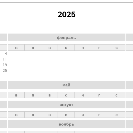
2025
февраль
в
п
в
с
ч
п
с
4
11
18
25
май
в
п
в
с
ч
п
с
август
в
п
в
с
ч
п
с
ноябрь