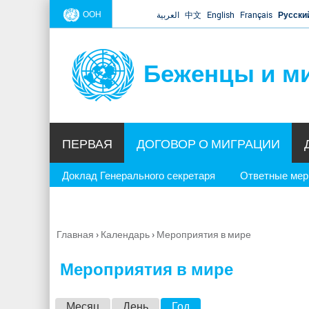
ООН
العربية
中文
English
Français
Русски
Беженцы и м
ПЕРВАЯ
ДОГОВОР О МИГРАЦИИ
Доклад Генерального секретаря
Ответные ме
Главная
›
Календарь
›
Мероприятия в мире
Вы
здесь
Мероприятия в мире
Г
Месяц
День
Год
(активная вкладка)