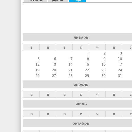
л
а
в
н
январь
ы
в
п
в
с
ч
п
с
е
1
2
3
в
5
6
7
8
9
10
к
12
13
14
15
16
17
19
20
21
22
23
24
л
26
27
28
29
30
31
а
апрель
д
в
п
в
с
ч
п
с
к
июль
и
в
п
в
с
ч
п
с
октябрь