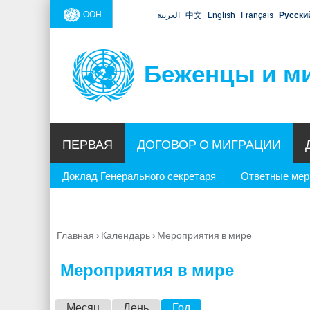
ООН
العربية
中文
English
Français
Русски
Беженцы и м
ПЕРВАЯ
ДОГОВОР О МИГРАЦИИ
Доклад Генерального секретаря
Ответные ме
Главная
›
Календарь
›
Мероприятия в мире
Вы
здесь
Мероприятия в мире
Г
Месяц
День
Год
(активная вкладка)