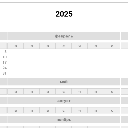
2025
февраль
в
п
в
с
ч
п
с
3
10
17
24
31
май
в
п
в
с
ч
п
с
август
в
п
в
с
ч
п
с
ноябрь