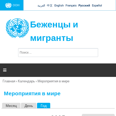
Jump to navigation
ООН
العربية
中文
English
Français
Русский
Español
Беженцы и
мигранты
П
Ф
о
о
и
р
с
к
м

а
п
Главная
›
Календарь
›
Мероприятия в мире
о
Вы
и
здесь
с
Мероприятия в мире
к
а
Месяц
День
Год
(активная вкладка)
Г
л