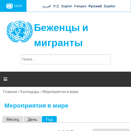
Jump to navigation
ООН
العربية
中文
English
Français
Русский
Español
Беженцы и
мигранты
П
Ф
о
о
и
р
с
к
м

а
п
Главная
›
Календарь
›
Мероприятия в мире
о
Вы
и
здесь
с
Мероприятия в мире
к
а
Месяц
День
Год
(активная вкладка)
Г
л