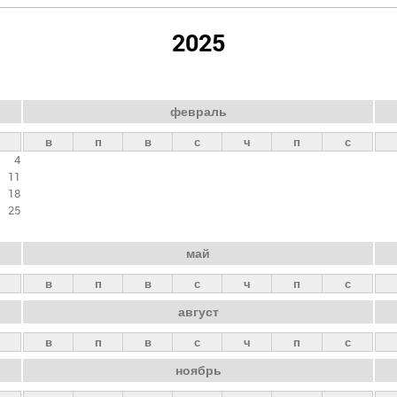
2025
февраль
в
п
в
с
ч
п
с
4
11
18
25
май
в
п
в
с
ч
п
с
август
в
п
в
с
ч
п
с
ноябрь