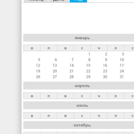
л
а
в
н
январь
ы
в
п
в
с
ч
п
с
е
1
2
3
в
5
6
7
8
9
10
к
12
13
14
15
16
17
19
20
21
22
23
24
л
26
27
28
29
30
31
а
апрель
д
в
п
в
с
ч
п
с
к
июль
и
в
п
в
с
ч
п
с
октябрь