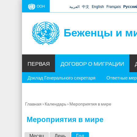
ООН
العربية
中文
English
Français
Русски
Беженцы и м
ПЕРВАЯ
ДОГОВОР О МИГРАЦИИ
Доклад Генерального секретаря
Ответные ме
Главная
›
Календарь
›
Мероприятия в мире
Вы
здесь
Мероприятия в мире
Г
Месяц
День
Год
(активная вкладка)